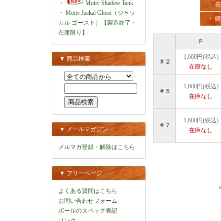
・
Motiv Shadow Tank
・ 
・
Motiv Jackal Ghost（ジャッ
・ 
カル ゴースト）【製造終了・
在庫限り】
Ｐ
1,600円(税込)
▼ 商品検索
＃２
在庫なし
1,600円(税込)
＃５
在庫なし
1,600円(税込)
＃７
▼ メールマガジン
在庫なし
メルマガ登録・解除はこちら
▼ フリーページ
よくある質問はこちら
お問い合わせフォーム
ボールのスペック表記
リンク