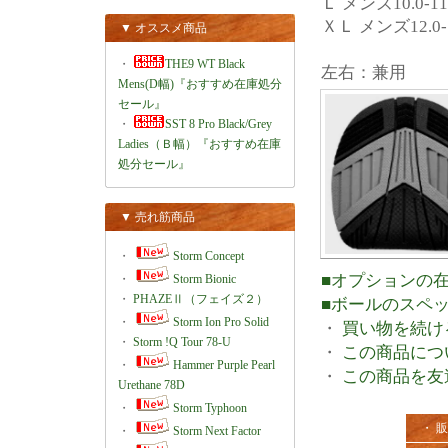
Ｌ メンズ10.0-1
ＸＬ メンズ12.0
▼ オススメ商品
・
THE9 WT Black
左右：兼用
Mens(D幅)『おすすめ在庫処分
セール』
・
SST 8 Pro Black/Grey
Ladies（Ｂ幅）『おすすめ在庫
処分セール』
▼ 売れ筋商品
・
Storm Concept
■オプションの
・
Storm Bionic
・
PHAZEⅡ（フェイズ２）
■ボールのスペ
・
Storm Ion Pro Solid
・
買い物を続け
・
Storm !Q Tour 78-U
・
この商品につ
・
Hammer Purple Pearl
・
この商品を友
Urethane 78D
・
Storm Typhoon
・ 
・
Storm Next Factor