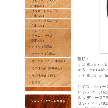
・ グリップ・サムソリッド
（在庫あり）
・ インサート系テープ
（在庫あり）
・ テーピング系テープ
（在庫あり）
・ グローブ ・リスト
・ アームスリーブ
（在庫あり）
・ タオル（在庫あり）
・ シーソー（在庫あり）
種類：
・ ボールカップ（在庫あり）
＃２ Black Sh
・ その他用品（在庫あり）
＃５ Grey Gradu
＃７ Black Le
・ その他用品（予約）
・ 特価品
サイズ：シュー
Ｐ レディース6.5
Ｓ レディース7.5
Ｍ レディース9.5