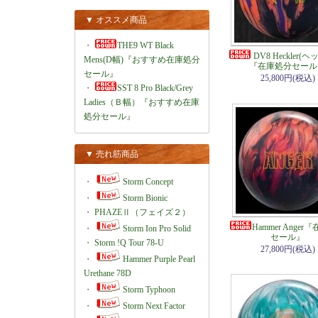
▼ オススメ商品
・
THE9 WT Black
DV8 Heckler(
Mens(D幅)『おすすめ在庫処分
『在庫処分セール
セール』
25,800円(税込)
・
SST 8 Pro Black/Grey
Ladies（Ｂ幅）『おすすめ在庫
処分セール』
▼ 売れ筋商品
・
Storm Concept
・
Storm Bionic
・
PHAZEⅡ（フェイズ２）
Hammer Ange
・
Storm Ion Pro Solid
セール』
・
Storm !Q Tour 78-U
27,800円(税込)
・
Hammer Purple Pearl
Urethane 78D
・
Storm Typhoon
・
Storm Next Factor