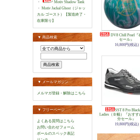
・
Motiv Shadow Tank
・
Motiv Jackal Ghost（ジャッ
カル ゴースト）【製造終了・
在庫限り】
DV8 Chill Pea
▼ 商品検索
セール』
16,800円(税込)
▼ メールマガジン
メルマガ登録・解除はこちら
▼ フリーページ
SST 8 Pro Black
Ladies（Ｂ幅）『おす
分セール』
よくある質問はこちら
19,800円(税込)
お問い合わせフォーム
ボールのスペック表記
リンク