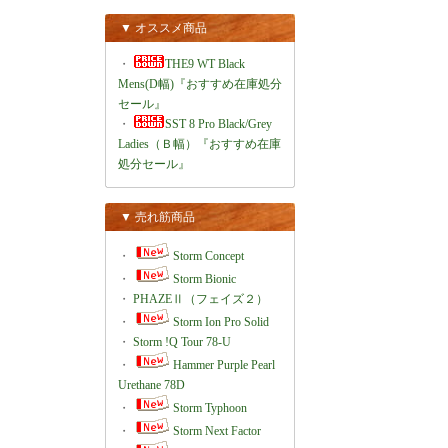
▼ オススメ商品
・
THE9 WT Black
Mens(D幅)『おすすめ在庫処分
セール』
・
SST 8 Pro Black/Grey
Ladies（Ｂ幅）『おすすめ在庫
処分セール』
▼ 売れ筋商品
・
Storm Concept
・
Storm Bionic
・
PHAZEⅡ（フェイズ２）
・
Storm Ion Pro Solid
・
Storm !Q Tour 78-U
・
Hammer Purple Pearl
Urethane 78D
・
Storm Typhoon
・
Storm Next Factor