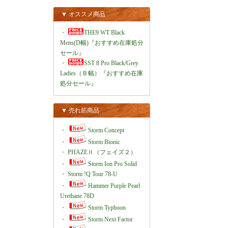
▼ オススメ商品
・
THE9 WT Black
Mens(D幅)『おすすめ在庫処分
セール』
・
SST 8 Pro Black/Grey
Ladies（Ｂ幅）『おすすめ在庫
処分セール』
▼ 売れ筋商品
・
Storm Concept
・
Storm Bionic
・
PHAZEⅡ（フェイズ２）
・
Storm Ion Pro Solid
・
Storm !Q Tour 78-U
・
Hammer Purple Pearl
Urethane 78D
・
Storm Typhoon
・
Storm Next Factor