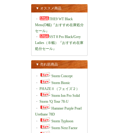
▼ オススメ商品
・
THE9 WT Black
Mens(D幅)『おすすめ在庫処分
セール』
・
SST 8 Pro Black/Grey
Ladies（Ｂ幅）『おすすめ在庫
処分セール』
▼ 売れ筋商品
・
Storm Concept
・
Storm Bionic
・
PHAZEⅡ（フェイズ２）
・
Storm Ion Pro Solid
・
Storm !Q Tour 78-U
・
Hammer Purple Pearl
Urethane 78D
・
Storm Typhoon
・
Storm Next Factor