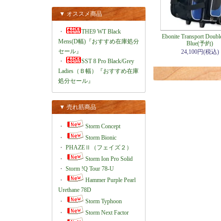
▼ オススメ商品
・
THE9 WT Black
Ebonite Transport Double
Mens(D幅)『おすすめ在庫処分
Blue(予約)
セール』
24,100円(税込)
・
SST 8 Pro Black/Grey
Ladies（Ｂ幅）『おすすめ在庫
処分セール』
▼ 売れ筋商品
・
Storm Concept
・
Storm Bionic
・
PHAZEⅡ（フェイズ２）
・
Storm Ion Pro Solid
・
Storm !Q Tour 78-U
・
Hammer Purple Pearl
Urethane 78D
・
Storm Typhoon
・
Storm Next Factor