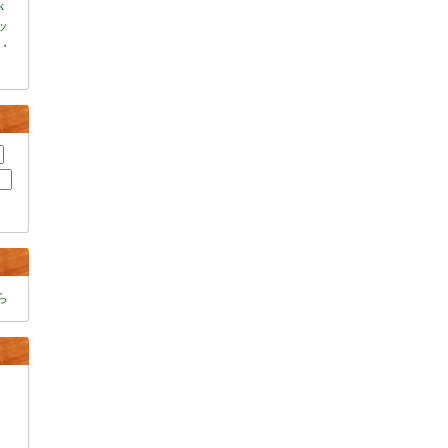
k
ャッ
・
ら