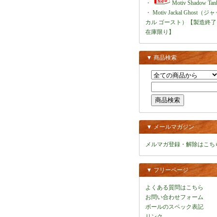
・
Motiv Shadow Tan
・
Motiv Jackal Ghost（ジ
カル ゴースト）【製造終了
在庫限り】
▼ 商品検索
▼ メールマガジン
メルマガ登録・解除はこち
▼ フリーページ
よくある質問はこちら
お問い合わせフォーム
ボールのスペック表記
リンク