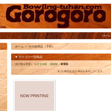
|
ホーム
ホーム
＞
その他用品（予約）
▼ カテゴリー別商品
[並び順を変更]
・おすすめ順
・価格順
・新着順
全 [1] 商品中 [1-1] 商品を表示しています。