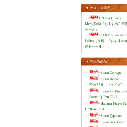
▼ オススメ商品
・
THE9 WT Black
Mens(D幅)『おすすめ在庫
セール』
・
SST 8 Pro Black/Gr
Ladies（Ｂ幅）『おすすめ
処分セール』
▼ 売れ筋商品
・
Storm Concept
・
Storm Bionic
・
PHAZEⅡ（フェイズ２
・
Storm Ion Pro Soli
・
Storm !Q Tour 78-U
・
Hammer Purple Pea
Urethane 78D
・
Storm Typhoon
・
Storm Next Factor