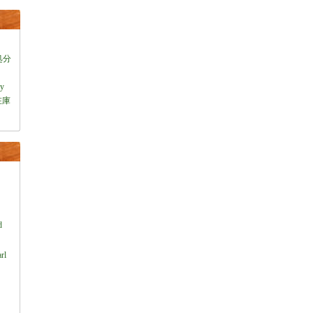
処分
ey
在庫
）
d
rl